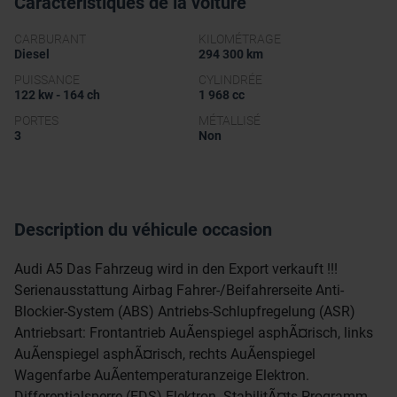
Caractéristiques de la voiture
CARBURANT
KILOMÉTRAGE
Diesel
294 300 km
PUISSANCE
CYLINDRÉE
122 kw - 164 ch
1 968 cc
PORTES
MÉTALLISÉ
3
Non
Description du véhicule occasion
Audi A5 Das Fahrzeug wird in den Export verkauft !!!
Serienausstattung Airbag Fahrer-/Beifahrerseite Anti-
Blockier-System (ABS) Antriebs-Schlupfregelung (ASR)
Antriebsart: Frontantrieb AuÃenspiegel asphÃ¤risch, links
AuÃenspiegel asphÃ¤risch, rechts AuÃenspiegel
Wagenfarbe AuÃentemperaturanzeige Elektron.
Differentialsperre (EDS) Elektron. StabilitÃ¤ts-Programm