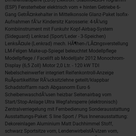
(ESP) Fensterheber elektrisch vorn + hinten Getriebe 6-
Gang GetrÃ¤nkehalter in Mittelkonsole Glanz-Paket Isofix-
Aufnahmen fÃ¼r Kindersitz Karosserie: 4-tÃ¼rig
Kombiinstrument mit Funkuhr Kopf-Airbag-System
(Sideguard) Lenkrad (Sport/Leder - 3-Speichen)
LenksÃ¤ule (Lenkrad) mech. HÃ¶hen-/LÃ¤ngsverstellung
LM-Felgen Make-up-Spiegel beleuchtet Modellpflege
Modellpflege / Facelift ab Modelljahr 2012 Monochrom-
Display (6,5 Zoll) Motor 2,0 Ltr. - 120 kW TDI
Nebelscheinwerfer integriert Reifenkontroll-Anzeige
RuÃpartikelfilter RÃ¼cksitzlehne geteilt/klappbar
Schadstoffarm nach Abgasnorm Euro 6
ScheibenwaschdÃ¼sen heizbar Seitenairbag vorn
Start/Stop-Anlage Ultra Wegfahrsperre (elektronisch)
Zentralverriegelung mit Fernbedienung Sonderausstattung
Ausstattungs-Paket: S line Sport / Plus Innenausstattung:
Dekoreinlagen Aluminium Matt Dachhimmel Stoff,
schwarz Sportsitze vorn, LendenwirbelstÃ¼tzen vorn,