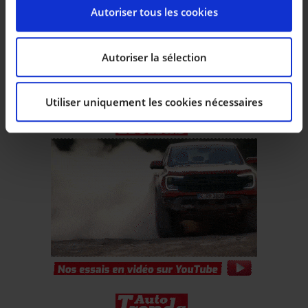
Pour en savoir plus sur le traitement de vos données
Autoriser tous les cookies
personnelles et définir vos préférences, reportez-vous
AUDI A5
AUDI A5
à la
section « Détails »
. Vous pouvez modifier ou
Coupé 2.0 TFSi Ultra Sport Navi PDC
retirer votre consentement à tout moment à partir de
Autoriser la sélection
|
|
22.990 EUR
72.983 km
55.473 EUR
500 km
la déclaration sur les cookies.
Utiliser uniquement les cookies nécessaires
Les cookies nous permettent de personnaliser le
contenu et les annonces, d’offrir des fonctionnalités
relatives aux médias sociaux et d’analyser notre trafic.
Nous partageons également des informations sur
l’utilisation de notre site avec nos partenaires de
médias sociaux, de publicité et d’analyse, qui peuvent
combiner celles-ci avec d’autres informations que vous
leur avez fournies ou qu’ils ont collectées lors de votre
utilisation de leurs services.