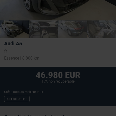
Audi A5
fr
Essence | 8.800 km
46.980 EUR
TVA non récupérable
Crédit auto au meilleur taux !
CRÉDIT AUTO