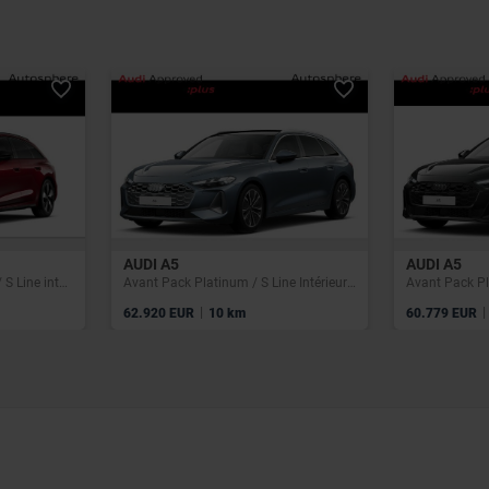
AUDI A5
AUDI A5
Avant Pack Business Plus / S Line intérieur extérieur / Caméra 360 / Matrix / Toit panoramique
Avant Pack Platinum / S Line Intérieur / Toit panoramique / Caméra 360 / Matrix
|
|
62.920 EUR
10 km
60.779 EUR