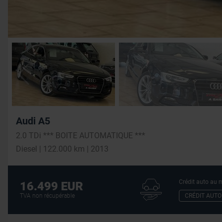
Audi A5
2.0 TDi *** BOITE AUTOMATIQUE ***
Diesel | 122.000 km | 2013
Crédit auto au m
16.499 EUR
CRÉDIT AUTO
TVA non récupérable