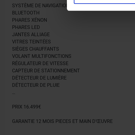
SYSTÈME DE NAVIGATION
Les cookies nous permettent 
BLUETOOTH
médias sociaux et d’analyser
PHARES XÉNON
avec nos partenaires de médi
PHARES LED
informations que vous leur av
JANTES ALLIAGE
VITRES TEINTÉES
SIÈGES CHAUFFANTS
VOLANT MULTIFONCTIONS
RÉGULATEUR DE VITESSE
CAPTEUR DE STATIONNEMENT
DÉTECTEUR DE LUMIÈRE
DÉTECTEUR DE PLUIE
…
PRIX 16.499€
GARANTIE 12 MOIS PIECES ET MAIN D’ŒUVRE