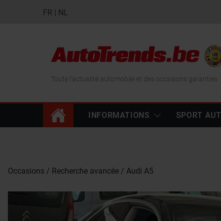
FR
|
NL
Toute l'actualité automobile et des occasions garanties
INFORMATIONS
SPORT AU
Occasions
Recherche avancée
Audi A5