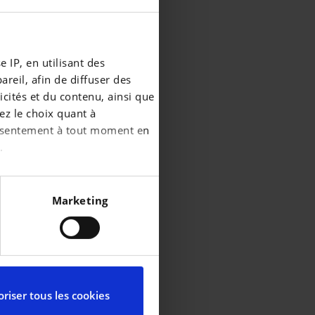
 IP, en utilisant des
reil, afin de diffuser des
cités et du contenu, ainsi que
ez le choix quant à
consentement à tout moment en
.
écises à plusieurs mètres
Marketing
iques spécifiques (empreintes
ces, reportez-vous à la
partir de la déclaration sur
riser tous les cookies