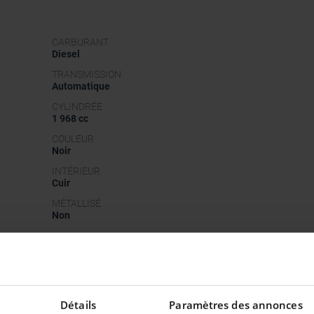
CARBURANT
Diesel
TRANSMISSION
Automatique
CYLINDRÉE
1 968 cc
COULEUR
Noir
INTÉRIEUR
Cuir
MÉTALLISÉ
Non
Détails
Paramètres des annonces