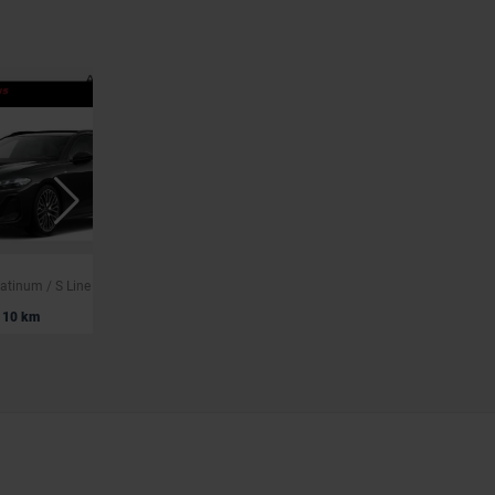
AUDI A5
Avant Pack Platinum / S Line extérieur intérieur surpiqûres rouge / Matrix / Vitres teintées
Berline Pack Business plus / S Line extérieur intérieur / Caméra 360 / Matrix / Vitres teintées
|
10 km
47.567 EUR
10 km