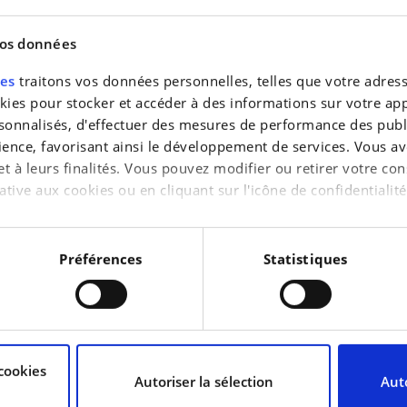
vos données
res
traitons vos données personnelles, telles que votre adresse
es pour stocker et accéder à des informations sur votre appa
sonnalisés, d'effectuer des mesures de performance des publi
ience, favorisant ainsi le développement de services. Vous av
 et à leurs finalités. Vous pouvez modifier ou retirer votre 
ative aux cookies ou en cliquant sur l'icône de confidentialité
aimerions également :
tions sur votre localisation géographique qui peuvent être pr
Préférences
Statistiques
reil en l'analysant activement pour en relever les caractérist
raitement de vos données personnelles et définir vos préféren
cookies
uvez modifier ou retirer votre consentement à tout moment à 
Autoriser la sélection
Auto