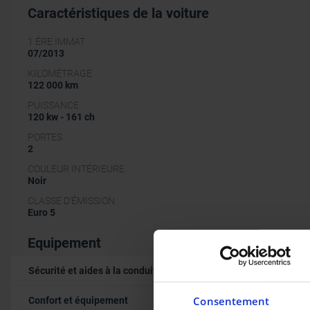
Caractéristiques de la voiture
1 ÉRE IMMAT
07/2013
KILOMÉTRAGE
122 000 km
PUISSANCE
120 kw - 161 ch
PORTES
2
COULEUR INTÉRIEURE
Noir
CLASSE D'ÉMISSION
Euro 5
Equipement
Sécurité et aides à la conduite
Consentement
Confort et équipement