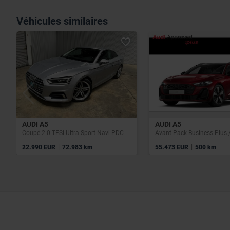
Véhicules similaires
AUDI A5
AUDI A5
Coupé 2.0 TFSi Ultra Sport Navi PDC
|
|
22.990 EUR
72.983 km
55.473 EUR
500 km