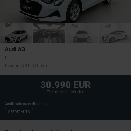
Audi A3
fr
Essence | 18.070 km
30.990 EUR
TVA non récupérable
Crédit auto au meilleur taux !
CRÉDIT AUTO