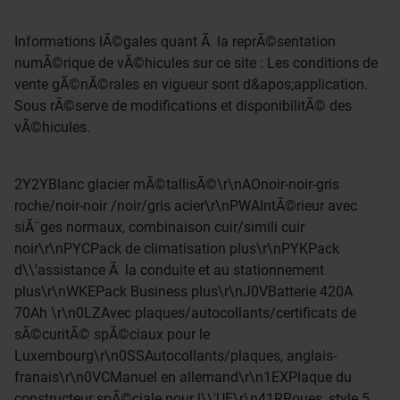
Informations lÃ©gales quant Ã la reprÃ©sentation
numÃ©rique de vÃ©hicules sur ce site : Les conditions de
vente gÃ©nÃ©rales en vigueur sont d&apos;application.
Sous rÃ©serve de modifications et disponibilitÃ© des
vÃ©hicules.
2Y2YBlanc glacier mÃ©tallisÃ©\r\nAOnoir-noir-gris
roche/noir-noir /noir/gris acier\r\nPWAIntÃ©rieur avec
siÃ¨ges normaux, combinaison cuir/simili cuir
noir\r\nPYCPack de climatisation plus\r\nPYKPack
d\\'assistance Ã la conduite et au stationnement
plus\r\nWKEPack Business plus\r\nJ0VBatterie 420A
70Ah \r\n0LZAvec plaques/autocollants/certificats de
sÃ©curitÃ© spÃ©ciaux pour le
Luxembourg\r\n0SSAutocollants/plaques, anglais-
franais\r\n0VCManuel en allemand\r\n1EXPlaque du
constructeur spÃ©ciale pour l\\'UE\r\n41RRoues, style 5