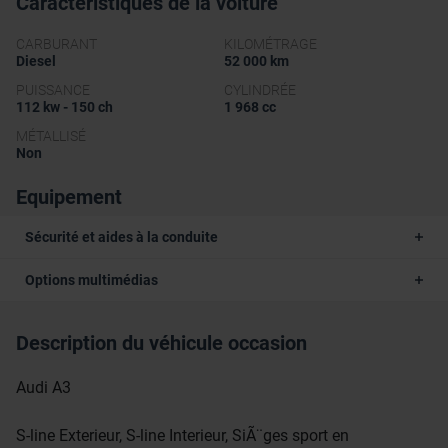
Caractéristiques de la voiture
CARBURANT
KILOMÉTRAGE
Diesel
52 000 km
PUISSANCE
CYLINDRÉE
112 kw - 150 ch
1 968 cc
MÉTALLISÉ
Non
Equipement
Sécurité et aides à la conduite
Options multimédias
Description du véhicule occasion
Audi A3
S-line Exterieur, S-line Interieur, SiÃ¨ges sport en