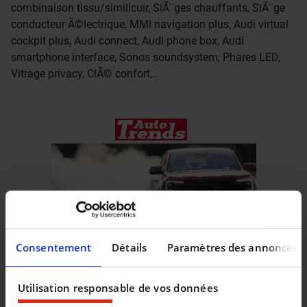
combinaison tissu/similicuir, SiÃ¨ges chauffants, SiÃ¨ge
conducteur Ã©lectrique, MMI navigation plus, Audi virtual
cockpit plus, Audi connect, Audi phone box, Audi
smartphone interface, Sonos soundsystem, Phares LED,
Vitrage privacy, ClÃ© confort,..
Consentement
Détails
Paramètres des annonces
Utilisation responsable de vos données