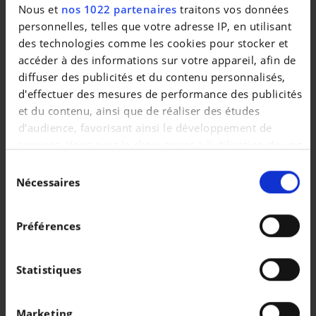
Véhicules similaires
Nous et
nos 1022 partenaires
traitons vos données
personnelles, telles que votre adresse IP, en utilisant
des technologies comme les cookies pour stocker et
accéder à des informations sur votre appareil, afin de
diffuser des publicités et du contenu personnalisés,
d'effectuer des mesures de performance des publicités
et du contenu, ainsi que de réaliser des études
d’audience, favorisant ainsi le développement de
AUDI A3
AUDI A3
services. Vous avez le choix quant à l'utilisation de vos
GARANTIE 5 ANS + kIT HIVER Sportback S-Line int/ext | 40 TFSI e | Camera | GPS | Sieges av chauff | SONOS
données et à leurs finalités. Vous pouvez modifier ou
|
|
45.890 EUR
14.990 km
36.455 EUR
10 km
Sélection
retirer votre consentement à tout moment en
Nécessaires
du
consultant la Déclaration relative aux cookies ou en
consentement
cliquant sur l'icône de confidentialité.
Préférences
Si vous le permettez, nous aimerions également :
Collecter des informations sur votre localisation
Statistiques
géographique qui peuvent être précises à plusieurs
mètres près
Marketing