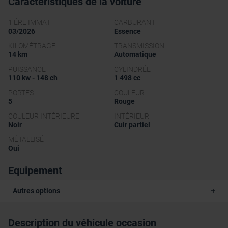
Caractéristiques de la voiture
1 ÉRE IMMAT
CARBURANT
03/2026
Essence
KILOMÉTRAGE
TRANSMISSION
14 km
Automatique
PUISSANCE
CYLINDRÉE
110 kw - 148 ch
1 498 cc
PORTES
COULEUR
5
Rouge
COULEUR INTÉRIEURE
INTÉRIEUR
Noir
Cuir partiel
MÉTALLISÉ
Oui
Equipement
Autres options
Description du véhicule occasion