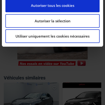
Pour en savoir plus sur le traitement de vos données
Autoriser tous les cookies
personnelles et définir vos préférences, reportez-vous
à la
section « Détails »
. Vous pouvez modifier ou
retirer votre consentement à tout moment à partir de
Autoriser la sélection
la déclaration sur les cookies.
Utiliser uniquement les cookies nécessaires
Les cookies nous permettent de personnaliser le
contenu et les annonces, d’offrir des fonctionnalités
relatives aux médias sociaux et d’analyser notre trafic.
Nous partageons également des informations sur
l’utilisation de notre site avec nos partenaires de
médias sociaux, de publicité et d’analyse, qui peuvent
combiner celles-ci avec d’autres informations que vous
leur avez fournies ou qu’ils ont collectées lors de votre
Véhicules similaires
utilisation de leurs services.