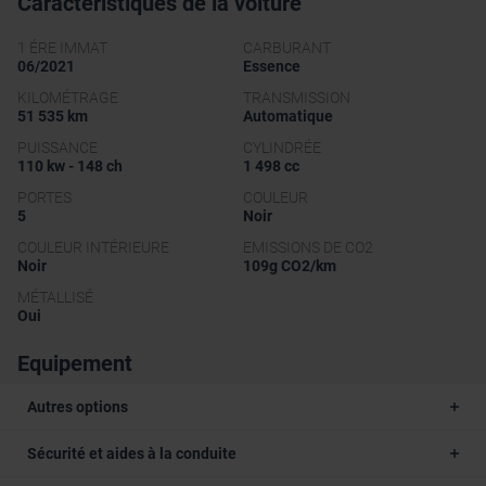
Caractéristiques de la voiture
1 ÉRE IMMAT
CARBURANT
06/2021
Essence
KILOMÉTRAGE
TRANSMISSION
51 535 km
Automatique
PUISSANCE
CYLINDRÉE
110 kw - 148 ch
1 498 cc
PORTES
COULEUR
5
Noir
COULEUR INTÉRIEURE
EMISSIONS DE CO2
Noir
109g CO2/km
MÉTALLISÉ
Oui
Equipement
Autres options
Sécurité et aides à la conduite