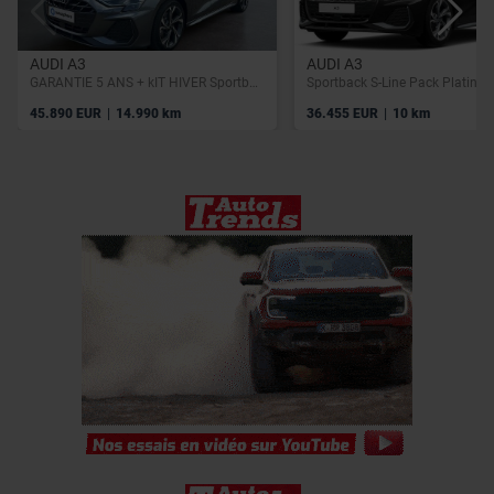
AUDI A3
AUDI A3
GARANTIE 5 ANS + kIT HIVER Sportback S-Line int/ext | 40 TFSI e | Camera | GPS | Sieges av chauff | SONOS
|
|
45.890 EUR
14.990 km
36.455 EUR
10 km