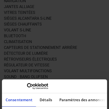
NAVIGATION
JANTES ALLIAGE
VITRES TEINTÉES
SIÈGES ALCANTARA S-LINE
SIÈGES CHAUFFANTS
VOLANT S-LINE
BLUETOOTH
CLIMATISATION
CAPTEURS DE STATIONNEMENT ARRIÈRE
DÉTECTEUR DE LUMIÈRE
RÉTROVISEURS ÉLECTRIQUES
RÉGULATEUR DE VITESSE
VOLANT MULTIFONCTIONS
SOUND : BANG OLUFSEN
…
PRIX : 14.499€
Consentement
Détails
Paramètres des annonces
GARANTIE 12 MOIS PIECES ET MAIN D’ŒUVRE