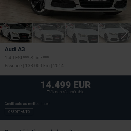
Audi A3
1.4 TFSI *** S line ***
Essence | 138.000 km | 2014
14.499 EUR
TVA non récupérable
Crédit auto au meilleur taux !
CRÉDIT AUTO