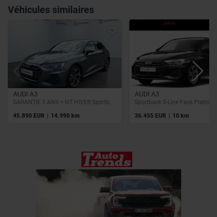
utilisation de leurs services.
Véhicules similaires
AUDI A3
AUDI A3
GARANTIE 5 ANS + kIT HIVER Sportback S-Line int/ext | 40 TFSI e | Camera | GPS | Sieges av chauff | SONOS
|
|
45.890 EUR
14.990 km
36.455 EUR
10 km