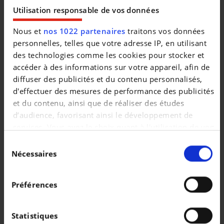
Utilisation responsable de vos données
LA VOITURE EST DÉJÀ PASSÉ AU CONTRÔLE TECHNIQUE,
PRÊT À IMMATRICULER AVEC CAR PASS ET UNE
Nous et
nos 1022 partenaires
traitons vos données
NOUVELLE DEMANDE D'IMMATRICULATION
personnelles, telles que votre adresse IP, en utilisant
des technologies comme les cookies pour stocker et
----
accéder à des informations sur votre appareil, afin de
{{{*}}}{{{*}}}{{{*}}} AYMAZ AUTO {{{*}}}{{{*}}}{{{*}}}
diffuser des publicités et du contenu personnalisés,
d'effectuer des mesures de performance des publicités
Achat - Vente - Reprise - Financement
et du contenu, ainsi que de réaliser des études
d’audience, favorisant ainsi le développement de
AYMAZ AUTO met à votre disposition son expérience de
services. Vous avez le choix quant à l'utilisation de vos
plus de 20 ans pour vous satisfaire. Service après vente et
données et à leurs finalités. Vous pouvez modifier ou
Sélection
entretien rassurés dans notre établissement par le patron.
retirer votre consentement à tout moment en
Nécessaires
du
consultant la Déclaration relative aux cookies ou en
consentement
Aussi, nous faisons une inspection générale sur tous les
cliquant sur l'icône de confidentialité.
Préférences
véhicules avant toutes livraisons.
Si vous le permettez, nous aimerions également :
* Livraison avec passage au contrôle technique,
Collecter des informations sur votre localisation
Statistiques
* CAR-Pass