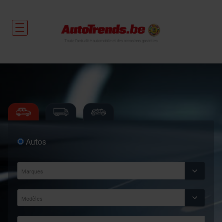
Toute l'actualité automobile et des occasions garanties
Autos