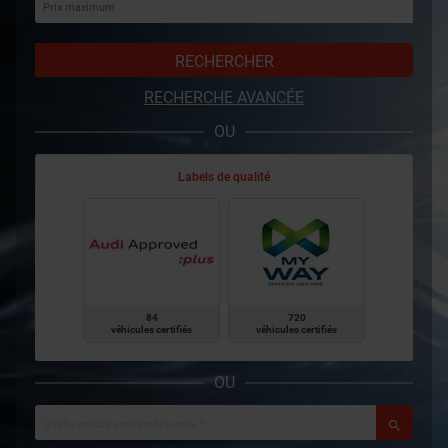
RECHERCHER
RECHERCHE AVANCÉE
OU
Labels de qualité
84
720
véhicules certifiés
véhicules certifiés
OU