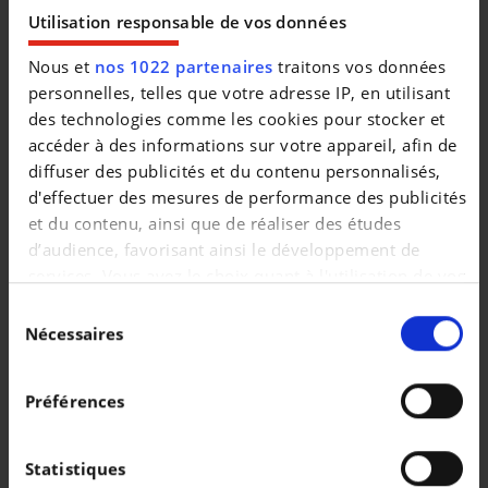
|
129.911 EUR
16.905 km
Utilisation responsable de vos données
Nous et
nos 1022 partenaires
traitons vos données
personnelles, telles que votre adresse IP, en utilisant
des technologies comme les cookies pour stocker et
accéder à des informations sur votre appareil, afin de
diffuser des publicités et du contenu personnalisés,
d'effectuer des mesures de performance des publicités
et du contenu, ainsi que de réaliser des études
d’audience, favorisant ainsi le développement de
services. Vous avez le choix quant à l'utilisation de vos
données et à leurs finalités. Vous pouvez modifier ou
Sélection
retirer votre consentement à tout moment en
Nécessaires
du
consultant la Déclaration relative aux cookies ou en
consentement
PORSCHE 718 SPYDER RS
cliquant sur l'icône de confidentialité.
$$/fr/718 Boxster Spyder RS
Préférences
Si vous le permettez, nous aimerions également :
|
184.228 EUR
0 km
Collecter des informations sur votre localisation
Statistiques