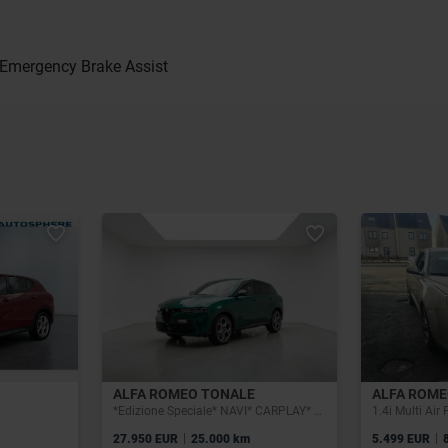
s, Emergency Brake Assist
ALFA ROMEO TONALE
ALFA ROME
*Edizione Speciale* NAVI* CARPLAY* CAMERA* GARANTIE 12 MOIS*
1.4i Multi Air
|
|
27.950 EUR
25.000 km
5.499 EUR
8