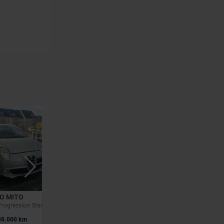
O MITO
ALFA ROMEO STELVIO
 Progression Start&Stop
Super 160Pk
|
8.000 km
21.995 EUR
83.761 km