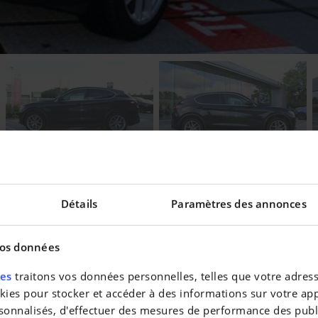
Découvrez notre essai
Détails
Paramètres des annonces
vos données
eilleur taux !
res
traitons vos données personnelles, telles que votre adresse
es pour stocker et accéder à des informations sur votre appa
sonnalisés, d'effectuer des mesures de performance des publi