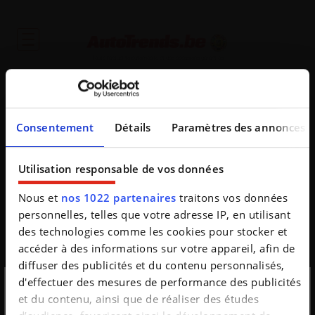
Toute l'actualité automobile et des occasions garanties
Consentement
Détails
Paramètres des annonces
Utilisation responsable de vos données
Oups
Nous et
nos 1022 partenaires
traitons vos données
personnelles, telles que votre adresse IP, en utilisant
De opgevraagde pagina bestaat niet
des technologies comme les cookies pour stocker et
accéder à des informations sur votre appareil, afin de
diffuser des publicités et du contenu personnalisés,
d'effectuer des mesures de performance des publicités
et du contenu, ainsi que de réaliser des études