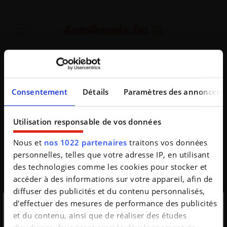
Toute l'actualité automobile et des occasions garanties
Consentement
Détails
Paramètres des annonces
Utilisation responsable de vos données
Oups
Nous et
nos 1022 partenaires
traitons vos données
personnelles, telles que votre adresse IP, en utilisant
De opgevraagde pagina bestaat niet
des technologies comme les cookies pour stocker et
accéder à des informations sur votre appareil, afin de
diffuser des publicités et du contenu personnalisés,
d'effectuer des mesures de performance des publicités
et du contenu, ainsi que de réaliser des études