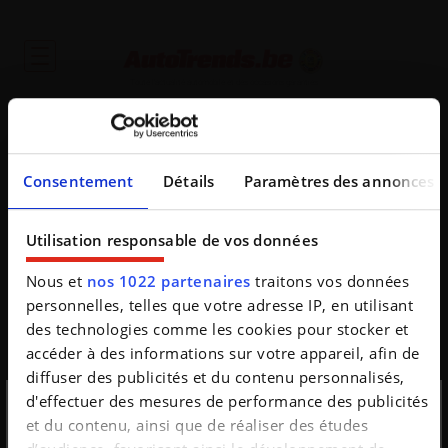
Toute l'actualité automobile et des occasions garanties
Consentement
Détails
Paramètres des annonces
Utilisation responsable de vos données
Oups
Nous et
nos 1022 partenaires
traitons vos données
personnelles, telles que votre adresse IP, en utilisant
De opgevraagde pagina bestaat niet
des technologies comme les cookies pour stocker et
accéder à des informations sur votre appareil, afin de
diffuser des publicités et du contenu personnalisés,
d'effectuer des mesures de performance des publicités
et du contenu, ainsi que de réaliser des études