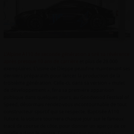
L’Alpine A110 de seconde génération a tiré sa révérence
après presque 10 ans de carrière
et plus de 28.000
exemplaires. L’usine de Dieppe peaufine maintenant ses
derniers préparatifs pour lancer la production de la
troisième génération. Celle-ci, dans sa version « mulet
de développement », fera sa première apparition
publique dans quelques jours, au Goodwood Festival of
Speed, désormais rendez-vous incontournable de tout
constructeur sportif qui se respecte. Baptisée A110
Future, la voiture tournera chaque jour sur le fameux
tracé de course de côte, pour donner un aperçu de ce
qu’elle a dans le ventre. Comptez sur nous pour y