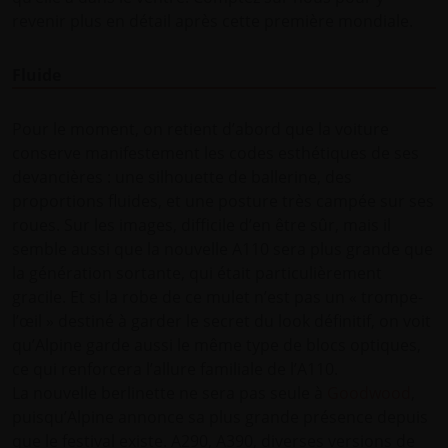
revenir plus en détail après cette première mondiale.
Fluide
Pour le moment, on retient d’abord que la voiture
conserve manifestement les codes esthétiques de ses
devancières : une silhouette de ballerine, des
proportions fluides, et une posture très campée sur ses
roues. Sur les images, difficile d’en être sûr, mais il
semble aussi que la nouvelle A110 sera plus grande que
la génération sortante, qui était particulièrement
gracile. Et si la robe de ce mulet n’est pas un « trompe-
l’œil » destiné à garder le secret du look définitif, on voit
qu’Alpine garde aussi le même type de blocs optiques,
ce qui renforcera l’allure familiale de l’A110.
La nouvelle berlinette ne sera pas seule à
Goodwood
,
puisqu’Alpine annonce sa plus grande présence depuis
que le festival existe. A290, A390, diverses versions de