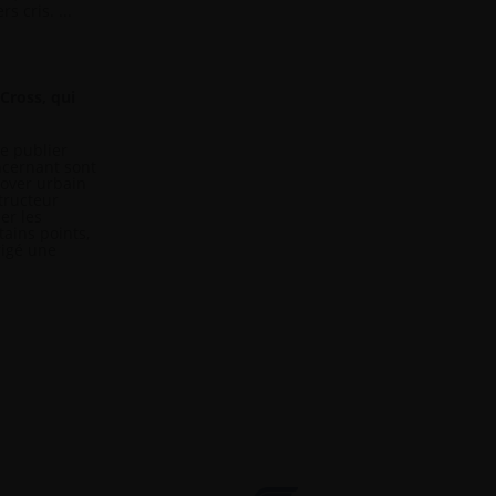
s cris. ...
 Cross, qui
e publier
oncernant sont
sover urbain
tructeur
er les
tains points,
rigé une