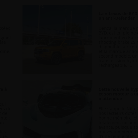
La « Lexus de BYD 
un anti-Defender
ssées
Denza, la marque
BYD, est en plein
iginel
lancement en Euro
ête
shooting brake Z9 
disponible sur cer
adine.
et la marque anno
second modèle, un 
transmission hybr
rechargeable. ...
ve à
Cette nouvelle hyp
et son moteur a u
inattendue
qui
ers de
Elle s’appelle Nilu 
t de
nos lecteurs dotés 
nte :
bonne mémoire, ell
un
totalement inconnu
avance, puisque so
tes
nouveau moteur, cr
ique.
d’une feuille blanc