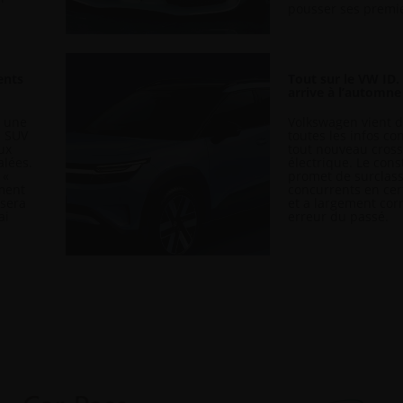
pousser ses premier
ents
Tout sur le VW ID.
arrive à l’automne
s une
Volkswagen vient d
s SUV
toutes les infos c
ux
tout nouveau cros
alées.
électrique. Le cons
 «
promet de surclass
ument
concurrents en cer
ssera
et a largement cor
ai
erreur du passé.