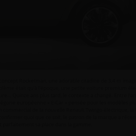
le concept Rocketman, une adorable citadine de 3,4 m im
oblème était qu’à l’époque, une petite voiture premium éle
eure… Quinze ans plus tard, le contexte a changé. Entre l’ar
catégorie européenne « E-Car » pensée pour les modèles pl
ton commercial de la nouvelle Renault Twingo électrique, l
 confirmer quoi que ce soit, le patron de la marque a réc
it parfaitement sa place dans la gamme.