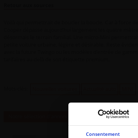
Retour aux sources
Voilà qui permettrait de boucler la boucle. Car à force 
Cooper dépasse aujourd’hui largement les quatre mètr
désormais le terrain familial. Une micro-Mini permettrai
petite voiture urbaine, légère et désirable. Reste évide
avec la future Twingo ou les modèles d’entrée de gamme 
tarifaires au-delà de son étiquette premium.
Mots-clés:
Nouvelles voitures
Actualité auto
MINI
Notre sélection d'annonces
Consentement