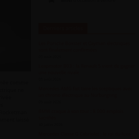
Derniers articles
Les Porsche Boxster et Cayman électriques
sont finalement confirmées
05 août 2026
Leapmotor B03 : la Renault 5 vient de gagner
une nouvelle rivale
05 août 2026
aginée comme
Mercedes-AMG fait taire les sceptiques avec
ctrique ne
un chrono électrique au Nürburgring
rivée
05 août 2026
us
BMW craque à son tour : 8 000 emplois
a Rocketman
sacrifiés
emment laissé
30 juillet 2026
Mercedes Classe G Cabriolet : le roi du luxe