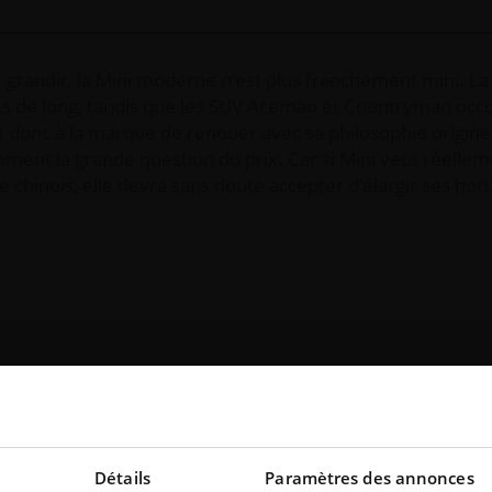
de grandir, la Mini moderne n’est plus franchement mini. La
es de long, tandis que les SUV Aceman et Countryman occ
t donc à la marque de renouer avec sa philosophie originel
mment la grande question du prix. Car si Mini veut réelleme
chinois, elle devra sans doute accepter d’élargir ses hor
Détails
Paramètres des annonces