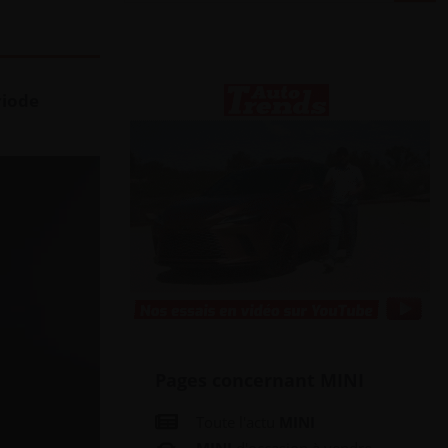
riode
Pages concernant MINI
Toute l'actu
MINI
MINI
d'occasion à vendre