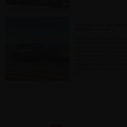
...
Le XPeng L03 a des argum
difficiles à contrer…
XPeng a rapidement acqui
petite notoriété grâce à de
premium à prix canon, et a
capacités de recharge inég
La marque élargit son offre
vers le bas », avec un arg
supplémentaire qui intére
un public plus large : un vr
m...