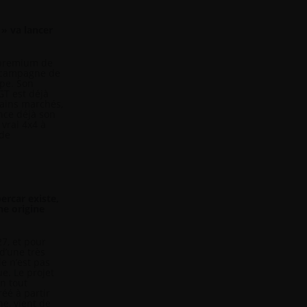
» va lancer
 premium de
e campagne de
pe. Son
GT est déjà
tains marchés,
nce déjà son
vrai 4x4 à
ide
ercar existe,
ne origine
27, et pour
d’une très
e n’est pas
e. Le projet
n tout
éé à partir
he, vient de