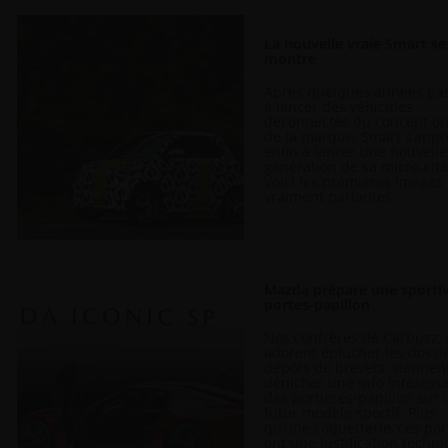
La nouvelle vraie Smart se
montre
Après quelques années pa
à lancer des véhicules
déconnectés du concept or
de la marque, Smart s’appr
enfin à lancer une nouvelle
génération de sa micro-cit
Voici les premières images
vraiment parlantes.
Mazda prépare une sporti
portes-papillon
Nos confrères de Carbuzz, 
adorent éplucher les dossi
dépôts de brevets, viennen
dénicher une info intéressa
des portières-papillon sur 
futur modèle sportif. Plus
qu’une coquetterie, ces por
ont une justification techn