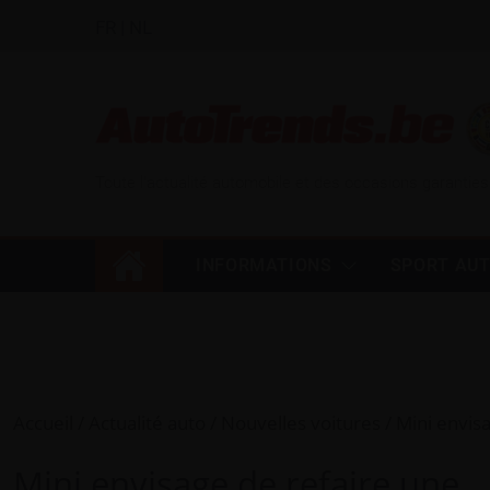
FR
|
NL
Toute l'actualité automobile et des occasions garanties
INFORMATIONS
SPORT AU
Accueil
Actualité auto
Nouvelles voitures
Mini envis
Mini envisage de refaire une…