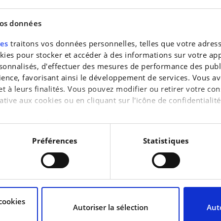
vos données
res
traitons vos données personnelles, telles que votre adresse
es pour stocker et accéder à des informations sur votre appa
€30.990
nscription à la newslett
sonnalisés, d'effectuer des mesures de performance des publi
ience, favorisant ainsi le développement de services. Vous av
let 1.5A Cooper OPF DCT
2.0AS Cooper S OPF DCT
 et à leurs finalités. Vous pouvez modifier ou retirer votre 
i Cabriolet
MINI Mini Cabriolet
ubliez pas de vous inscrire à la newsletter
ative aux cookies ou en cliquant sur l'icône de confidentialité
Essence
18.991 km | Essence
 m’inscris
Non mer
aimerions également :
tions sur votre localisation géographique qui peuvent être pr
Préférences
Statistiques
reil en l'analysant activement pour en relever les caractérist
raitement de vos données personnelles et définir vos préféren
uvez modifier ou retirer votre consentement à tout moment à 
cookies
Autoriser la sélection
Auto
ayman
Leapmotor B03 : l
nt
vient de gagner u