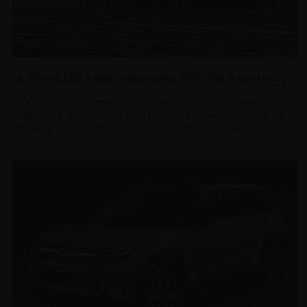
Le XPeng L03 a des arguments difficiles à contrer…
XPeng a rapidement acquis une petite notoriété grâce
à des SUV premium à prix canon, et aux capacités de
recharge inégalées. La marque élargit son off...