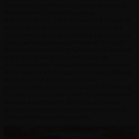
soulagement que BMW en a fini avec les dimensions
absurdes de ses traditionnels naseaux.
Près de 5 m de long, 1,75 m de haut et 2 m de large, le
nouveau X5 est un beau bébé qui, avec plus de 3 m
d’empattement, propose un habitacle 5 places pour le
moins spacieux, ainsi qu’un coffre de 655 litres (525
litres en version plug-in). Cet habitacle est évidemment
soigné comme il se doit chez BMW, reçoit des
raffinements inédits tels que des inserts en ardoise, et
affiche la panoplie technologique (bandeau d’affichage
sous le parebrise, écran central taillé en
parallélépipède) déjà présente dans l’iX3. Pour avoir eu
l’occasion de nous asseoir à bord de ce nouveau X5, et
alors que la multiplication des écrans tend à nous
exaspérer, nous avouons que l’agencement observé
dans le véhicule nous convainc assez.