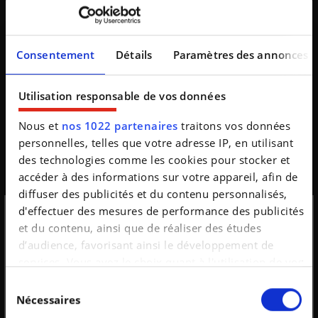
Leapmotor B03 : la Renault 5 vient de gagner une
nouvelle rivale
La guerre des citadines électriques est loin d'être
Consentement
Détails
Paramètres des annonces
terminée. Comme si la Renault 5, la Citroën ë-C3 ou la
nouvelle Volkswagen ID. Polo ne suffisaient...
Utilisation responsable de vos données
Nous et
nos 1022 partenaires
traitons vos données
personnelles, telles que votre adresse IP, en utilisant
des technologies comme les cookies pour stocker et
accéder à des informations sur votre appareil, afin de
diffuser des publicités et du contenu personnalisés,
d'effectuer des mesures de performance des publicités
et du contenu, ainsi que de réaliser des études
Inscription à la
d’audience, favorisant ainsi le développement de
services. Vous avez le choix quant à l'utilisation de vos
newsletter
données et à leurs finalités. Vous pouvez modifier ou
Sélection
Mercedes Classe G Cabriolet : le roi du luxe enlève le
retirer votre consentement à tout moment en
Nécessaires
du
haut
consultant la Déclaration relative aux cookies ou en