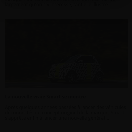
Nous partageons également des informations sur
largement qu'on s'y intéresse, tant elle illustre ...
l’utilisation de notre site avec nos partenaires de
médias sociaux, de publicité et d’analyse, qui peuvent
combiner celles-ci avec d’autres informations que vous
leur avez fournies ou qu’ils ont collectées lors de votre
utilisation de leurs services.
La nouvelle vraie Smart se montre
Après quelques années passées à lancer des véhicules
déconnectés du concept originel de la marque, Smart
s’apprête enfin à lancer une nouvelle générat...