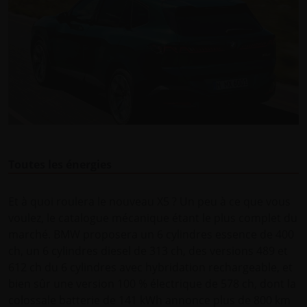
Toutes les énergies
Et à quoi roulera le nouveau X5 ? Un peu à ce que vous
voulez, le catalogue mécanique étant le plus complet du
marché. BMW proposera un 6 cylindres essence de 400
ch, un 6 cylindres diesel de 313 ch, des versions 489 et
612 ch du 6 cylindres avec hybridation rechargeable, et
bien sûr une version 100 % électrique de 578 ch, dont la
colossale batterie de 141 kWh annonce plus de 800 km