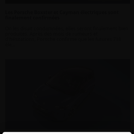
Les Porsche Boxster et Cayman électriques sont
finalement confirmées
On les disait condamnées, elles seront finalement bien
produites. Après des mois de rumeurs et
d'hésitations, Porsche confirme que les futures 718
éle...