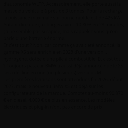
d’autonomie WLTP. Accessoirement, elle porte aussi la
masse du véhicule à près de 3 tonnes. Pour la recharge,
la puissance maximale sur borne rapide est de 425 kW.
Autant dire que ça chargera vite : 10-80% en 23 minutes,
ça ne semble pas si rapide, mais rappelez-vous qu’on
parle d’une batterie énorme.
Et c’est tout ? Non, car comme ça avait été annoncé, la
gamme X5 sera enrichie en 2028 d’une version…
hydrogène, dotée d’une pile à combustible. Et c’est tout
? Toujours pas, car BMW a aussi déjà annoncé que le X5
sera décliné en une (ou plusieurs) versions M.
Les premières livraisons sont attendues fin 2026, début
2027, mais le nouveau BMW X5 est déjà sur les
configurateurs de la marque. Comptez au-moins 90.870
€ en diesel, 4.000 € de plus en essence. Les modèles
électriques et plug-in n’ont pas encore de prix.