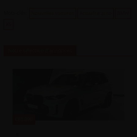
Mots-clés:
Nouvelles voitures
Actualité auto
BMW
X5
Notre sélection d'annonces
€52.990
xDrive 45e M-Pack - Pano - GPS - Topstaat!