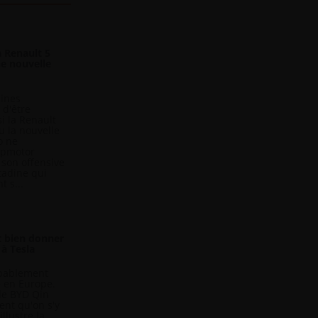
a Renault 5
ne nouvelle
dines
 d'être
i la Renault
ou la nouvelle
o ne
eapmotor
 son offensive
tadine qui
 s...
t bien donner
 à Tesla
obablement
e en Europe.
lle BYD Qin
nt qu'on s'y
illustre la