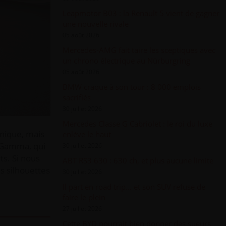
Leapmotor B03 : la Renault 5 vient de gagner
une nouvelle rivale
05 août 2026
Mercedes-AMG fait taire les sceptiques avec
un chrono électrique au Nürburgring
05 août 2026
BMW craque à son tour : 8 000 emplois
sacrifiés
30 juillet 2026
Mercedes Classe G Cabriolet : le roi du luxe
hnique, mais
enlève le haut
a Gamma, qui
30 juillet 2026
ts. Si nous
ABT RS3 630 : 630 ch, et plus aucune limite
s silhouettes
30 juillet 2026
Il part en road trip... et son SUV refuse de
faire le plein
27 juillet 2026
Cette BYD pourrait bien donner des sueurs