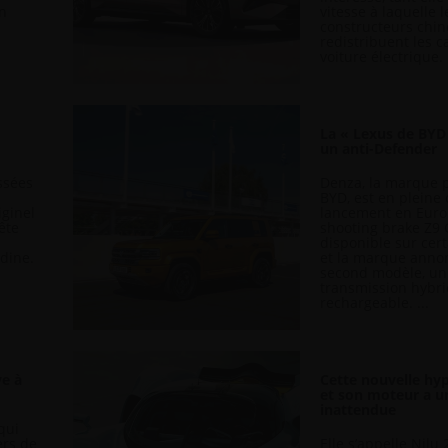
un
vitesse à laquelle l
constructeurs chin
redistribuent les c
voiture électrique. .
La « Lexus de BYD 
un anti-Defender
ssées
Denza, la marque
BYD, est en plein
iginel
lancement en Euro
ête
shooting brake Z9 
disponible sur cer
adine.
et la marque anno
second modèle, un 
transmission hybr
rechargeable. ...
ve à
Cette nouvelle hyp
et son moteur a u
inattendue
qui
ers de
Elle s’appelle Nilu 