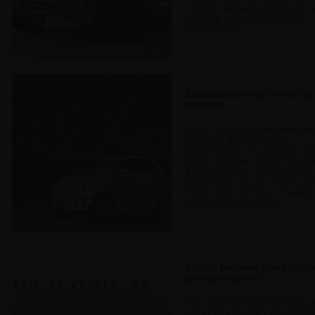
capote, laissant entrevoir 
modèle aussi extravagant
qu'exclusif.
La nouvelle vraie Smart se
montre
Après quelques années pa
à lancer des véhicules
déconnectés du concept or
de la marque, Smart s’appr
enfin à lancer une nouvelle
génération de sa micro-cit
Voici les premières images
vraiment parlantes.
Mazda prépare une sporti
portes-papillon
Nos confrères de Carbuzz, 
adorent éplucher les dossi