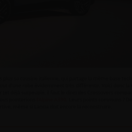
 plus sa cousine italienne, qui partage la même base tec
 tout d’une robe évidemment très différente. Voici donc l
(et déjà surpeuplé, il faut le dire) des Crossovers compac
nous pointerions
l’Alpine A390
. Leurs points communs ? De
ortive, même si Lancia doit encore la reconstruire.