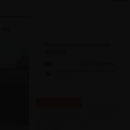
 elle
Pages concernant Lancia
Gamma
Toute l'actu
Lancia Gamma
Lancia Gamma
d'occasion à
vendre
Derniers articles
Les Porsche Boxster et Cayman électriques
sont finalement confirmées
05 août 2026