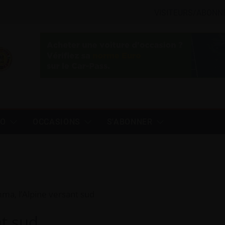
VISITEURS/ABONN
TO
OCCASIONS
S'ABONNER
ma, l’Alpine versant sud
nt sud