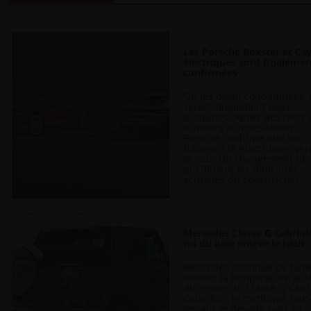
Les Porsche Boxster et C
électriques sont finaleme
confirmées
On les disait condamnées, 
seront finalement bien
produites. Après des mois 
rumeurs et d'hésitations,
Porsche confirme que les
futures 718 électriques ver
le jour. Un changement de
qui illustre les difficultés
actuelles du constructeu...
Mercedes Classe G Cabriole
roi du luxe enlève le haut
Mercedes continue de fair
monter la température aut
du retour du Classe G Cabri
Cette fois, le mythique tout
terrain se dévoile sans sa