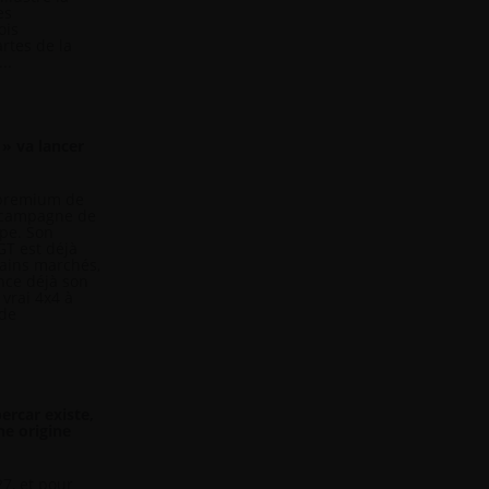
es
ois
artes de la
..
» va lancer
 premium de
e campagne de
pe. Son
GT est déjà
tains marchés,
nce déjà son
vrai 4x4 à
ide
ercar existe,
ne origine
27, et pour