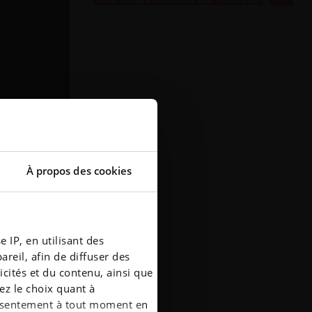
À propos des cookies
 IP, en utilisant des
reil, afin de diffuser des
er
cités et du contenu, ainsi que
ez le choix quant à
consentement à tout moment en