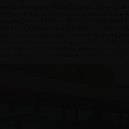
isée par tellement de modèles Stellantis qu’on ne va pas to
philosophie, à savoir la DS N°8, la Lancia se distingue en é
osée qu’en
version électrique
, l’Italienne sera également d
ée du bloc essence 1.2 litres à hybridation douce, déve
en électrique, avec des versions 230 ch (540 km WLTP), 245
rtes, ça reste en retrait par rapport à l’Alpine A390, et 
 est qu’à l’échauffement, avant sa grande première en se
rait entendre parler d’une version HF. Attendons de voir…