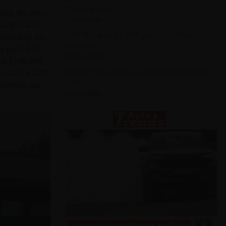
froides à Tesla
us les citer.
27 juillet 2026
largissant
Cette McLaren F1 GTR pourrait affoler les
isponible en
enchères
loppant 145
27 juillet 2026
 ch (740 km
Hamilton et Leclerc au volant de la Ferrari
ses 400 à 470
Luce
ptembre, au
24 juillet 2026