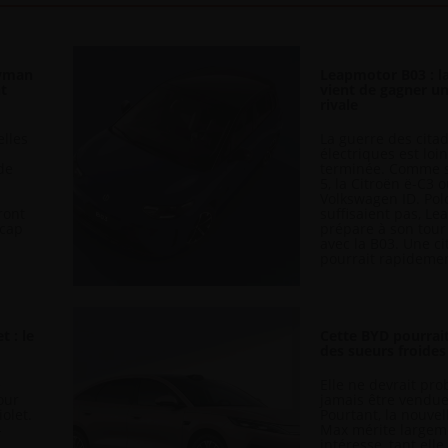
ayman
Leapmotor B03 : l
nt
vient de gagner u
rivale
elles
La guerre des cita
électriques est loin
de
terminée. Comme s
5, la Citroën ë-C3 
Volkswagen ID. Pol
ront
suffisaient pas, L
 cap
prépare à son tour
avec la B03. Une ci
pourrait rapidement
t : le
Cette BYD pourrai
des sueurs froides
e
Elle ne devrait pr
our
jamais être vendu
olet.
Pourtant, la nouve
-
Max mérite largeme
intéresse, tant elle 