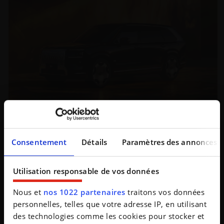
Il part en road trip... et son SUV refuse de faire le
plein
Consentement
Détails
Paramètres des annonces
Les voitures sont de plus en plus intelligentes. Parfois
un peu trop. En quittant la Chine pour rejoindre
l'Europe, le propriétaire d'un Zeekr 9X a dé...
Utilisation responsable de vos données
Nous et
nos 1022 partenaires
traitons vos données
personnelles, telles que votre adresse IP, en utilisant
des technologies comme les cookies pour stocker et