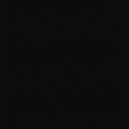
grandissent d’année en année. Depuis 2000, leur
longueur augmente en moyenne de 1,2 cm par an,
tandis que leur largeur et leur hauteur gagnent environ
un demi-centimètre chaque année. Cela peut sembler
insignifiant, mais sur un quart de siècle, la « prise de
masse » devient conséquente. Une voiture familiale
moderne occupe aujourd'hui davantage d'espace qu'un
modèle équivalent du début des années 2000, et parfois
même plus qu'une berline du segment supérieur.
Il suffit de prendre pour exemple l’archétype de la
compacte familiale : une Volkswagen Golf IV de 1997
mesurait un peu plus de 4,15 mètres. L'actuelle flirte
avec les 4,30 mètres. Et c’est pareil dans dans presque
toutes les catégories. Bien sûr, les normes de sécurité,
l'arrivée des batteries sur les modèles électriques et
l'engouement pour les
SUV
expliquent en partie cette
croissance continue. Mais les constructeurs y trouvent
également leur intérêt, puisque les modèles plus