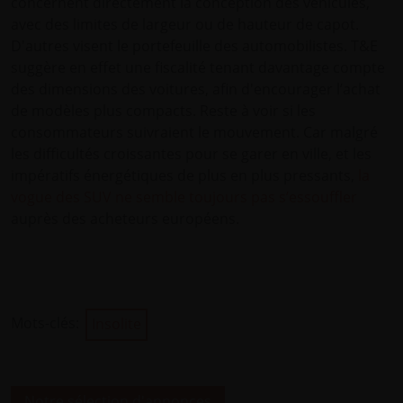
concernent directement la conception des véhicules,
avec des limites de largeur ou de hauteur de capot.
D'autres visent le portefeuille des automobilistes. T&E
suggère en effet une fiscalité tenant davantage compte
des dimensions des voitures, afin d'encourager l’achat
de modèles plus compacts. Reste à voir si les
consommateurs suivraient le mouvement. Car malgré
les difficultés croissantes pour se garer en ville, et les
impératifs énergétiques de plus en plus pressants,
la
vogue des SUV ne semble toujours pas s’essouffler
auprès des acheteurs européens.
Mots-clés:
Insolite
Notre sélection d'annonces