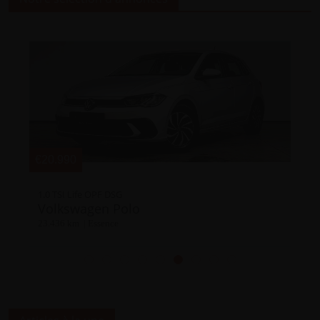
€184.911
911 Targa 4 GTS (MY24)
Porsche 911
23.990 km | Essence