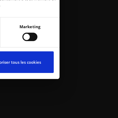
conduirez
.
 ans. Cela
ci
nt y arriver.
écises à plusieurs mètres
f invendables
Marketing
iques spécifiques (empreintes
 parfaite
es. Le tout
ces, reportez-vous à la
our des
partir de la déclaration sur
t elle
riser tous les cookies
ture possède
x.
ctionnalités relatives aux
 problème,
l’utilisation de notre site
elles-ci avec d’autres
de leurs services.