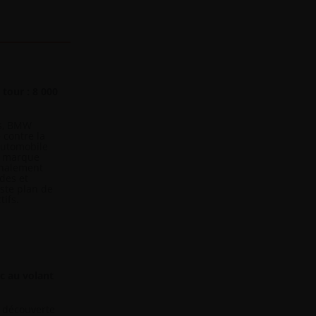
tour : 8 000
s, BMW
 contre la
'automobile
a marque
finalement
des et
ste plan de
tifs.
c au volant
a découverte