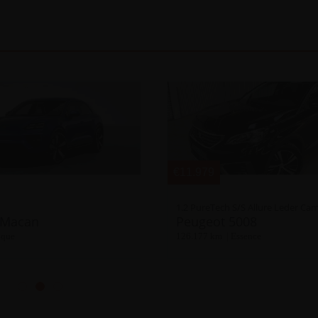
€11.979
 Macan
Peugeot 5008
ique
126.177 km | Essence