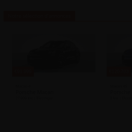
Notre sélection d'annonces
€91.999
€120.703
Macan 4
Macan 4S
Porsche Macan
Porsche
27.909 km | Electrique
0 km | Electr