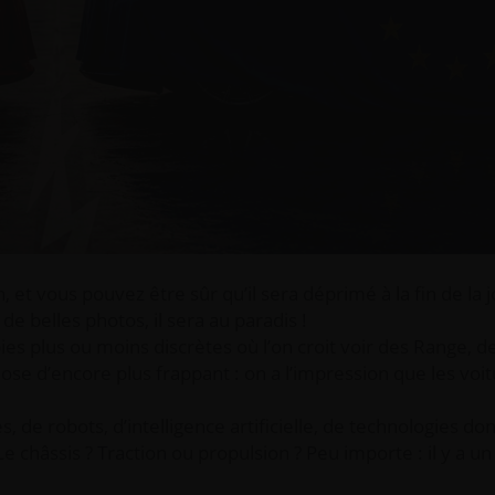
 et vous pouvez être sûr qu’il sera déprimé à la fin de la 
e belles photos, il sera au paradis !
copies plus ou moins discrètes où l’on croit voir des Range,
ose d’encore plus frappant : on a l’impression que les voi
 de robots, d’intelligence artificielle, de technologies do
e châssis ? Traction ou propulsion ? Peu importe : il y a u