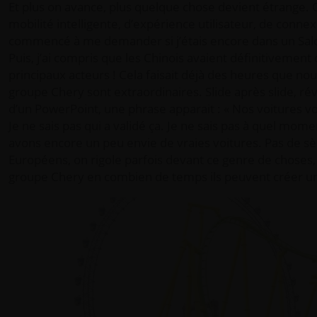
Et plus on avance, plus quelque chose devient étrange.
mobilité intelligente, d’expérience utilisateur, de c
commencé à me demander si j’étais encore dans un Salo
Puis, j’ai compris que les Chinois avaient définitivement
principaux acteurs ! Cela faisait déjà des heures que nou
groupe Chery sont extraordinaires. Slide après slide, rév
d’un PowerPoint, une phrase apparait : « Nos voitures vo
Je ne sais pas qui a validé ça. Je ne sais pas à quel momen
avons encore un peu envie de vraies voitures. Pas de s
Européens, on rigole parfois devant ce genre de choses
groupe Chery en combien de temps ils peuvent créer une 