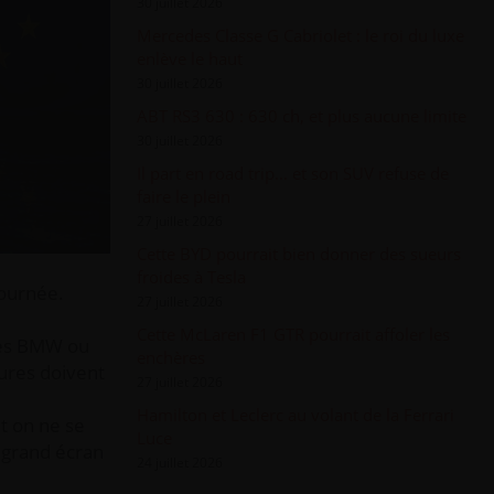
30 juillet 2026
Mercedes Classe G Cabriolet : le roi du luxe
enlève le haut
30 juillet 2026
ABT RS3 630 : 630 ch, et plus aucune limite
30 juillet 2026
Il part en road trip... et son SUV refuse de
faire le plein
27 juillet 2026
Cette BYD pourrait bien donner des sueurs
froides à Tesla
journée.
27 juillet 2026
Cette McLaren F1 GTR pourrait affoler les
 des BMW ou
enchères
tures doivent
27 juillet 2026
Hamilton et Leclerc au volant de la Ferrari
nt on ne se
Luce
n grand écran
24 juillet 2026