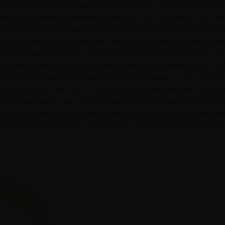
 On ne parle plus vraiment d’automobile. On parle d’écosy
onnexion émotionnelle homme-machine. À un moment, j’ai m
n automobile ou dans une conférence sur le futur de l’h
 quitté le monde automobile, alors qu’ils sont en passe d’e
s étions assis sur des chaises à admirer à quel point les vo
olution après révolution, innovation après innovation. Et là
us font de beaux cheveux et une belle peau ». Oui, vous av
t quelqu’un s’est dit : « Oui, ça, ça va faire vendre ». En E
èche-cheveux ou de routine beauté. Et pourtant, pendant 
, eux avancent à une vitesse terrifiante. Lorsqu’on dema
voiture et la mettre sur la route, la réponse fuse : deux 