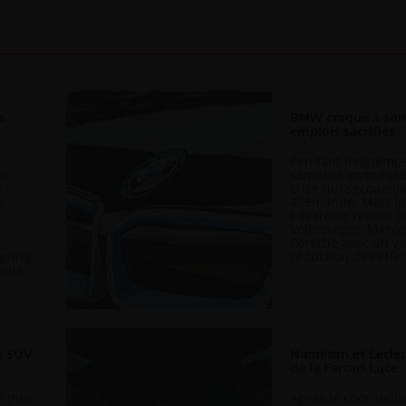
s
BMW craque à son 
o
emplois sacrifiés
Pendant longtemp
nt
semblait immunisé
s
crise qui secoue l
.
allemande. Mais l
bavaroise rejoint 
Volkswagen, Merce
Porsche avec un va
rgring
réduction des effec
faire
..
on SUV
Hamilton et Lecler
de la Ferrari Luce
n plus
Après le choc de l