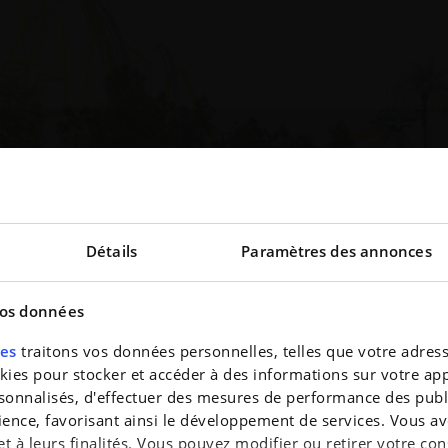
Détails
Paramètres des annonces
vos données
res
traitons vos données personnelles, telles que votre adresse
es pour stocker et accéder à des informations sur votre appa
e personnel et rester assis des heures à écouter leurs strat
nscription à la newslett
sonnalisés, d'effectuer des mesures de performance des publi
e lundi, validée le mercredi et commercialisée le vendredi
ience, favorisant ainsi le développement de services. Vous av
presque secondaire. On ne vous parle plus de châssis, de
 et à leurs finalités. Vous pouvez modifier ou retirer votre 