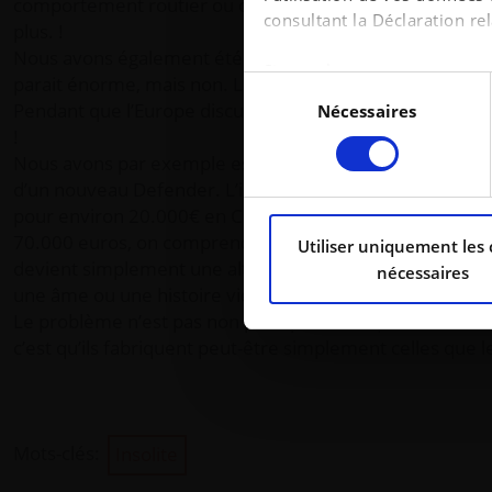
comportement routier ou de plaisir de conduite, mais su
N'o
consultant la Déclaration rel
plus. !
Nous avons également été invités à la soirée célébrant 
Je
Si vous le permettez, nous 
parait énorme, mais non. Leur nouveau slogan ? « De 1 mil
Sélection
Collecter des informa
Pendant que l’Europe discute encore, eux avancent à une
Nécessaires
du
près
!
consentement
Identifier votre appa
Nous avons par exemple essayé l’ICaur V27, qui devrait a
digitales).
d’un nouveau Defender. L’intérieur est sublime et toute
Pour en savoir plus sur le t
pour environ 20.000€ en Chine. Donc moins de 50.000 
section « Détails »
. Vous po
70.000 euros, on comprend rapidement où cela va coince
Utiliser uniquement les 
les cookies.
devient simplement une alternative. Parce qu’au final, 
nécessaires
une âme ou une histoire vieille de plusieurs décennies, e
Les cookies nous permettent 
Le problème n’est pas non plus qu’ils fabriquent des voi
médias sociaux et d’analyser
c’est qu’ils fabriquent peut-être simplement celles que l
avec nos partenaires de médi
informations que vous leur av
Mots-clés:
Insolite