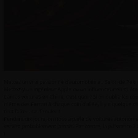
Mettez un vrai passionné d’automobile au Salon de Pékin,
Mettez-y un ingénieur Apple ou un influenceur en quête d
Car les voitures en Chine, c’est quoi ? Si on oublie les 
même des Ferrari à chaque coin d’allée, il y a quelque ch
tout faire… sauf rouler !
Pendant dix jours, on nous a parlé de voitures autonomes,
servira probablement jamais. Par contre, la puissance ? L
!