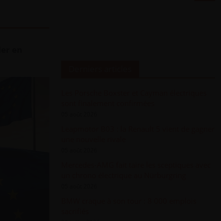
ler en
Derniers articles
Les Porsche Boxster et Cayman électriques
sont finalement confirmées
05 août 2026
Leapmotor B03 : la Renault 5 vient de gagner
une nouvelle rivale
05 août 2026
Mercedes-AMG fait taire les sceptiques avec
un chrono électrique au Nürburgring
05 août 2026
BMW craque à son tour : 8 000 emplois
sacrifiés