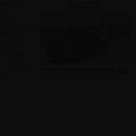
stème, de
ême
umanité.
n devenir les
itures du
, au milieu
ez bien lu !
urope, nous
que nous,
nde au CEO du
ans !