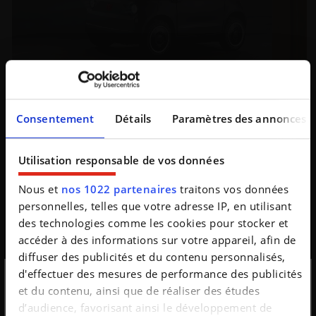
Une Fiat Topolino… Abarth ???
Consentement
Détails
Paramètres des annonces
Comme la Citroën AMI, sa cousine italienne remporte
un vif succès. Le constructeur surfe donc sur la vague
en proposant des éditions spéciales, un peu...
Utilisation responsable de vos données
Nous et
nos 1022 partenaires
traitons vos données
personnelles, telles que votre adresse IP, en utilisant
des technologies comme les cookies pour stocker et
accéder à des informations sur votre appareil, afin de
diffuser des publicités et du contenu personnalisés,
d'effectuer des mesures de performance des publicités
et du contenu, ainsi que de réaliser des études
Inscription à la
d’audience, favorisant ainsi le développement de