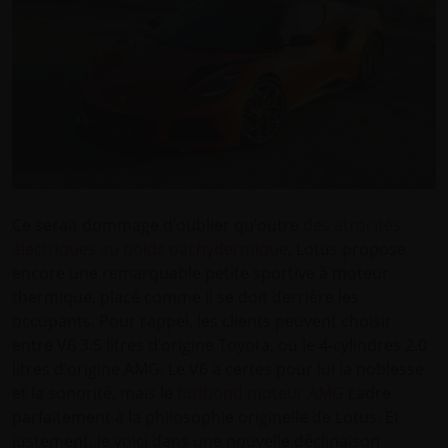
Ce serait dommage d’oublier qu’outre
des atrocités
électriques au poids pachydermique
, Lotus propose
encore une remarquable petite sportive à moteur
thermique, placé comme il se doit derrière les
occupants. Pour rappel, les clients peuvent choisir
entre V6 3.5 litres d’origine Toyota, ou le 4-cylindres 2.0
litres d’origine AMG. Le V6 a certes pour lui la noblesse
et la sonorité, mais le
furibond moteur AMG
cadre
parfaitement à la philosophie originelle de Lotus. Et
justement, le voici dans une nouvelle déclinaison