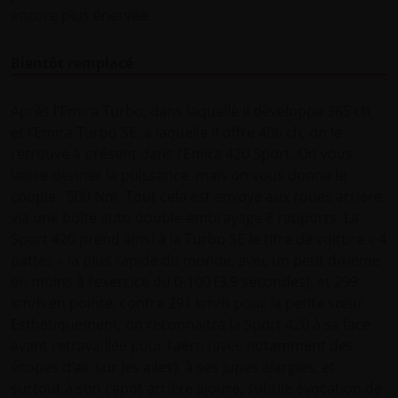
encore plus énervée.
Bientôt remplacé
Après l’Emira Turbo, dans laquelle il développe 365 ch,
et l’Emira Turbo SE, à laquelle il offre 406 ch, on le
retrouve à présent dans l’Emira 420 Sport. On vous
laisse deviner la puissance, mais on vous donne le
couple : 500 Nm. Tout cela est envoyé aux roues arrière,
via une boîte auto double-embrayage 8 rapports. La
Sport 420 prend ainsi à la Turbo SE le titre de voiture « 4
pattes » la plus rapide du monde, avec un petit dixième
en moins à l’exercice du 0-100 (3,9 secondes), et 299
km/h en pointe, contre 291 km/h pour la petite sœur.
Esthétiquement, on reconnaitra la Sport 420 à sa face
avant retravaillée pour l’aéro (avec notamment des
écopes d’air sur les ailes), à ses jupes élargies, et
surtout à son capot arrière ajouré, subtile évocation de