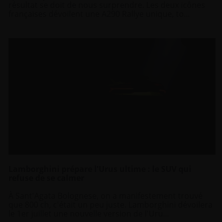
résultat se doit de nous surprendre. Les deux icônes
françaises dévoilent une A290 Rallye unique, to...
Lamborghini prépare l'Urus ultime : le SUV qui
refuse de se calmer
À Sant'Agata Bolognese, on a manifestement trouvé
que 800 ch, c'était un peu juste. Lamborghini dévoilera
le 1er juillet une nouvelle version de l'Uru...