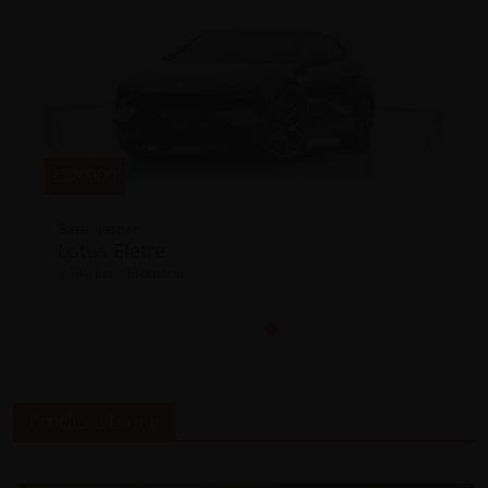
€33.500
1.5 TSI DSG / Carplay / Camera / ACC / Zetelverwarming
Volkswagen T-Roc
10 km | Essence
Articles à la une