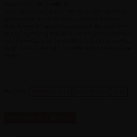
l’Esprit
Turbo
des années 80.
On ne peut jamais jurer de rien, mais cette Sport 420
est probablement le dernier coup d’éclat du moteur
AMG, du moins chez Lotus. Car on sait déjà qu’à partir
de 2027, tant le V6 japonais que le 4-cylindres allemand
seront remplacés par un V6 3.0 litres, turbo et hybride,
signé Horse Powertrains, la co-entreprise de Renault et
Geely.
Mots-clés:
Nouvelle version
Actualité auto
Lotus
Notre sélection d'annonces