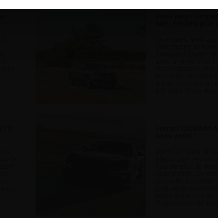
 notre trafic. Nous partageons également des informations sur 
us
Essai Jeep Compas
as sociaux, de publicité et d’analyse, qui peuvent combiner c
4xe : Un peu plus 
ez fournies ou qu’ils ont collectées lors de votre utilisation 
ch,
Quelques mois apr
lancement, la nouv
h,
Compass élargit dé
300
avec une version h
n des
rechargeable, et s
nouvelle variante 
à transmission inté
est donc enfin 4x4 
 ???
Ferrari 12Cilindri 
beau geste !
 un
Après le coup de l
 surfe
électrique, Ferrar
osant
fois de plus le mo
peu
automobile, en pré
lus
nouvelle 12Cilindr
ée du
une série exclusive
boîte manuelle au 
l’expérience de co