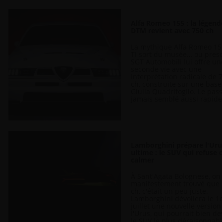
Alfa Romeo 155 : la légen
DTM revient avec 750 ch
La mythique Alfa Romeo 15
TI sort du musée… ou pres
SGT Automobili lui offre un
seconde vie avec une
interprétation radicale de 
ch, construite sur une bas
Giulia Quadrifoglio. Le pas
jamais semblé aussi rapide.
Lamborghini prépare l'Ur
ultime : le SUV qui refuse 
calmer
À Sant'Agata Bolognese, on
manifestement trouvé que
ch, c'était un peu juste.
Lamborghini dévoilera le 1
juillet une nouvelle version
l'Urus, qui pourrait bien de
le SUV le plus déraisonnab