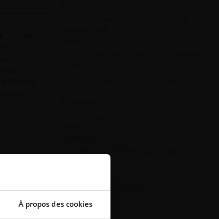
30 juillet 2026
Mercedes Classe G Cabriolet : le roi du luxe
enlève le haut
le SUV de
30 juillet 2026
ment
ABT RS3 630 : 630 ch, et plus aucune limite
 que l'appui
30 juillet 2026
lées,
Il part en road trip... et son SUV refuse de
ple SUV de
faire le plein
elques
27 juillet 2026
Cette BYD pourrait bien donner des sueurs
froides à Tesla
27 juillet 2026
Cette McLaren F1 GTR pourrait affoler les
enchères
27 juillet 2026
Hamilton et Leclerc au volant de la Ferrari
Luce
À propos des cookies
24 juillet 2026