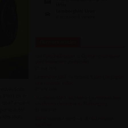
Urus
Lamborghini Urus
d'occasion à vendre
Derniers articles
Les Porsche Boxster et Cayman électriques
sont finalement confirmées
05 août 2026
Leapmotor B03 : la Renault 5 vient de gagner
une nouvelle rivale
preuve. Sous
05 août 2026
s à 801 ch et
Mercedes-AMG fait taire les sceptiques avec
 que l'ancien
un chrono électrique au Nürburgring
porte aussi
05 août 2026
ours tout.
BMW craque à son tour : 8 000 emplois
sacrifiés