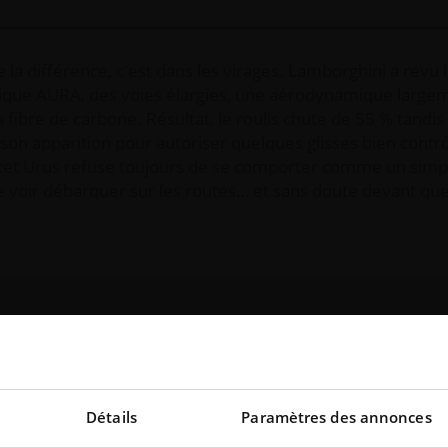
la différence, c'est dans les virages. Lamborghini a revu 
ique AURA, des voies élargies, une aérodynamique large
 fibre de carbone. Résultat, le roulis chute de 55 % tandis
son apparition pour autoriser quelques glisses bien contrô
, cet Urus refuse toujours de se comporter comme un sim
le voir débarquer sur les routes… et sans doute devant qu
hini
Urus
Détails
Paramètres des annonces