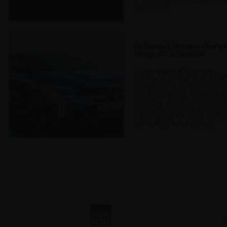
la planète.
Le Renault Megane change
visage et de batterie
La compacte électrique
française est sur le marché
depuis 2022. Une éternité 
le monde du VE, qui progr
au galop. Il était donc gran
temps de mettre sa techno
à jour, et de lui offrir un d
qui reflète le renouveau. ...