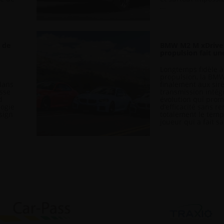
...
 de
BMW M2 M xDrive :
propulsion fait une
Longtemps fidèle à
propulsion, la BM
dans
finalement aux sir
esse
transmission intég
d
évolution qui prom
logie
d’efficacité sans re
esign
totalement le tem
joueur qui a fait s