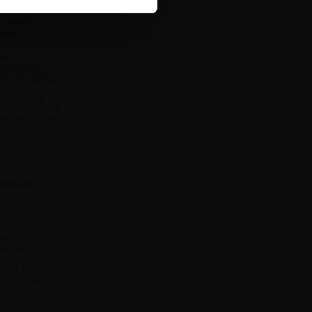
l’utilisation de notre site
s PHEV et
elles-ci avec d’autres
Jeep
de leurs services.
ès son
elle Jeep
jà son offre
ybride
urtout une
électrique 4xe
grale. La Jeep
!
Manuale :
a Luce
i surprend une
nde
sentant la
i Manuale,
 qui remet la
centre de
nduite.