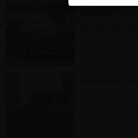
médias sociaux et d’analyser
ABT RS3 630 : 630 ch, et pl
avec nos partenaires de médi
aucune limite
informations que vous leur av
Quand Audi s'arrête à 400 
ABT en ajoute 230 de plus.
Résultat : une RS3 de 630 c
capable de flirter avec les 
km/h et de faire rougir bie
supercars.
Une Fiat Topolino… Abarth
Comme la Citroën AMI, sa
cousine italienne remporte
vif succès. Le constructeur
donc sur la vague en prop
des éditions spéciales, un 
plus chères, mais encore p
attrayantes. La dernière id
patron de la marque laisse
toutefois...