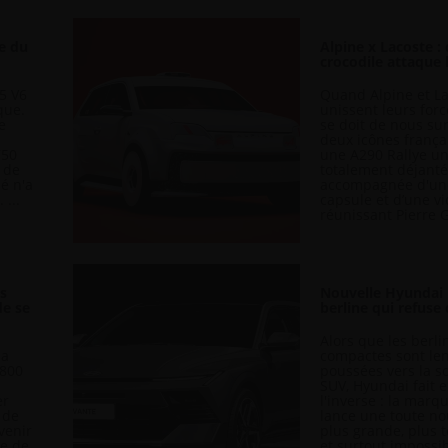
de du
Alpine x Lacoste :
crocodile attaque l
5 V6
Quand Alpine et L
que.
unissent leurs force
e
se doit de nous su
deux icônes frança
750
une A290 Rallye un
e de
totalement déjanté
sé n'a
accompagnée d'une
 ...
capsule et d’une v
réunissant Pierre Ga
us
Nouvelle Hyundai E
de se
berline qui refuse 
Alors que les berli
 a
compactes sont le
 800
poussées vers la so
SUV, Hyundai fait 
er
l'inverse : la mar
 de
lance une toute nou
venir
plus grande, plus 
le de
et surtout impossib