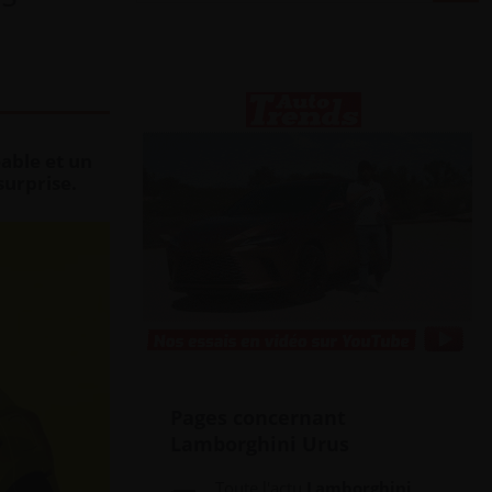
able et un
surprise.
Pages concernant
Lamborghini Urus
Toute l'actu
Lamborghini