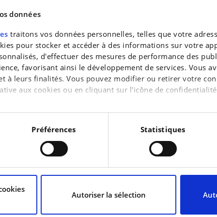
vos données
res
traitons vos données personnelles, telles que votre adresse
es pour stocker et accéder à des informations sur votre appa
nscription à la newslett
sonnalisés, d'effectuer des mesures de performance des publi
ience, favorisant ainsi le développement de services. Vous av
 et à leurs finalités. Vous pouvez modifier ou retirer votre 
€7.990
ubliez pas de vous inscrire à la newsletter
ative aux cookies ou en cliquant sur l'icône de confidentialité
 / Diesel
C1 1.0 VTi Feel Edition moteur toyo
 m’inscris
Non mer
aimerions également :
60
Citroen C1
Diesel
tions sur votre localisation géographique qui peuvent être pr
11.144 km | Essence
Préférences
Statistiques
reil en l'analysant activement pour en relever les caractérist
raitement de vos données personnelles et définir vos préféren
uvez modifier ou retirer votre consentement à tout moment à 
cookies
Autoriser la sélection
Auto
de personnaliser le contenu et les annonces, d’offrir des fon