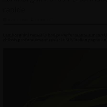
rapide
il y a 1 mois
Laurent Zilli
Lamborghini remet le badge Performante sur son Ur
châssis profondément revu : le SUV italien gagne en e