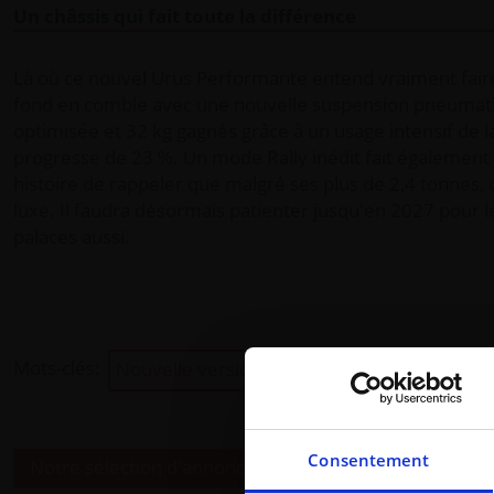
Un châssis qui fait toute la différence
Là où ce nouvel Urus Performante entend vraiment faire 
fond en comble avec une nouvelle suspension pneumat
optimisée et 32 kg gagnés grâce à un usage intensif de la
progresse de 23 %. Un mode Rally inédit fait également 
histoire de rappeler que malgré ses plus de 2,4 tonnes
luxe. Il faudra désormais patienter jusqu'en 2027 pour 
palaces aussi.
Mots-clés:
Nouvelle version
Actualité auto
Lamborg
Consentement
Notre sélection d'annonces