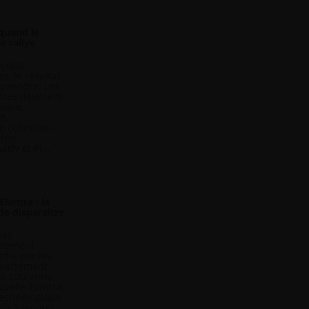
 quand le
e rallye
acoste
s, le résultat
rprendre. Les
ises dévoilent
ique,
e,
 collection
idéo
sly et Pi...
lantra : la
de disparaître
nes
ntement
rtie par les
exactement
que coréenne
velle Elantra,
technologique
le à ignorer.