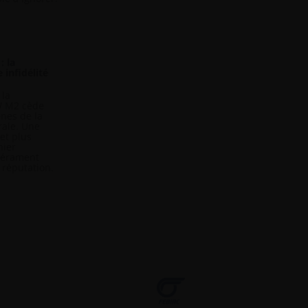
 la
 infidélité
 la
W M2 cède
ènes de la
rale. Une
et plus
nier
pérament
a réputation.