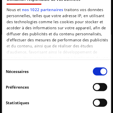
Nous et
nos 1022 partenaires
traitons vos données
Restez informé de toutes les nouveautés auto !
personnelles, telles que votre adresse IP, en utilisant
des technologies comme les cookies pour stocker et
Bonjour,
accéder à des informations sur votre appareil, afin de
Une erreur est survenue lors de votre inscription,
diffuser des publicités et du contenu personnalisés,
veuillez essayer à nouveau afin de rester informé de
d'effectuer des mesures de performance des publicités
toute l'actualité automobile.
et du contenu, ainsi que de réaliser des études
Inscription à la
d’audience, favorisant ainsi le développement de
Bien à vous.
services. Vous avez le choix quant à l'utilisation de vos
newsletter
données et à leurs finalités. Vous pouvez modifier ou
L'équipe Auto Trends
Sélection
retirer votre consentement à tout moment en
Nécessaires
du
consultant la Déclaration relative aux cookies ou en
consentement
N'oubliez pas de vous inscrire à la
cliquant sur l'icône de confidentialité.
newsletter
Préférences
Si vous le permettez, nous aimerions également :
Je m’inscris
Non merci
Collecter des informations sur votre localisation
Statistiques
géographique qui peuvent être précises à plusieurs